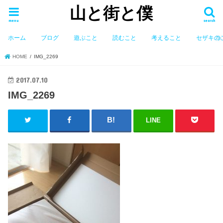
山と街と僕
menu
search
ホーム
ブログ
遊ぶこと
読むこと
考えること
セザキの
HOME
IMG_2269
2017.07.10
IMG_2269
LINE