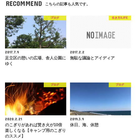
RECOMMEND
こちらの記事も人気です。
ブログ
生き方/LIFE
2017.7.9
2017.2.2
足立区の憩いの広場、舎人公園に
無駄な議論とアイディア
ゆく
ブログ
ブログ
2020.2.21
2019.3.9
のこぎりがあれば焚き火が10倍
休日、海、休憩
楽しくなる【キャンプ用のこぎり
のススメ】