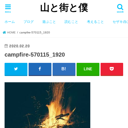
山と街と僕
menu
search
ホーム
ブログ
遊ぶこと
読むこと
考えること
セザキの
HOME
campfire-570115_1920
2020.02.20
campfire-570115_1920
LINE