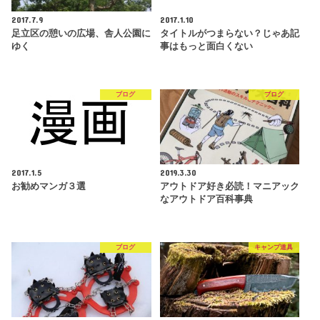
2017.7.9
2017.1.10
足立区の憩いの広場、舎人公園に
タイトルがつまらない？じゃあ記
ゆく
事はもっと面白くない
ブログ
ブログ
2017.1.5
2019.3.30
お勧めマンガ３選
アウトドア好き必読！マニアック
なアウトドア百科事典
ブログ
キャンプ道具