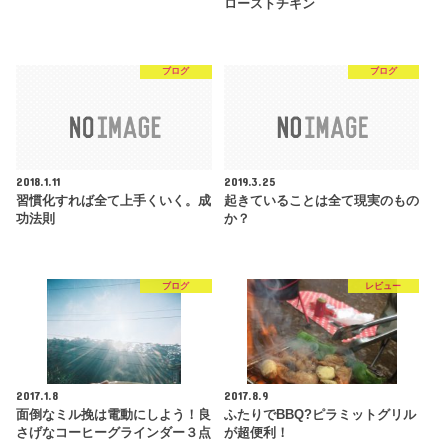
ローストチキン
ブログ
ブログ
2018.1.11
2019.3.25
習慣化すれば全て上手くいく。成
起きていることは全て現実のもの
功法則
か？
ブログ
レビュー
2017.1.8
2017.8.9
面倒なミル挽は電動にしよう！良
ふたりでBBQ?ピラミットグリル
さげなコーヒーグラインダー３点
が超便利！