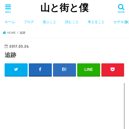
山と街と僕
menu
search
ホーム
ブログ
遊ぶこと
読むこと
考えること
セザキの
HOME
追跡
2017.05.26
追跡
LINE
動
画
プ
レ
ー
ヤ
ー