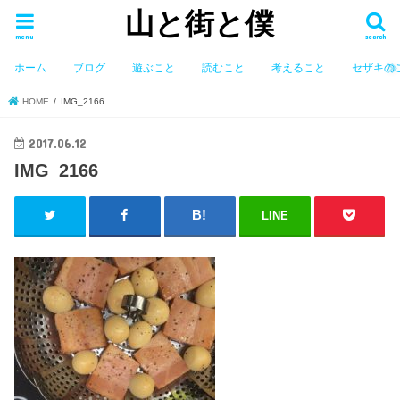
山と街と僕
menu
search
ホーム
ブログ
遊ぶこと
読むこと
考えること
セザキの
HOME
IMG_2166
2017.06.12
IMG_2166
LINE