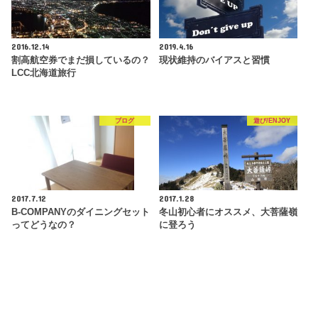
2016.12.14
2019.4.16
割高航空券でまだ損しているの？
現状維持のバイアスと習慣
LCC北海道旅行
ブログ
遊び/ENJOY
2017.7.12
2017.1.28
B-COMPANYのダイニングセット
冬山初心者にオススメ、大菩薩嶺
ってどうなの？
に登ろう