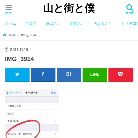
山と街と僕
menu
search
ホーム
ブログ
遊ぶこと
読むこと
考えること
セザキの
HOME
IMG_3914
2017.11.10
IMG_3914
LINE