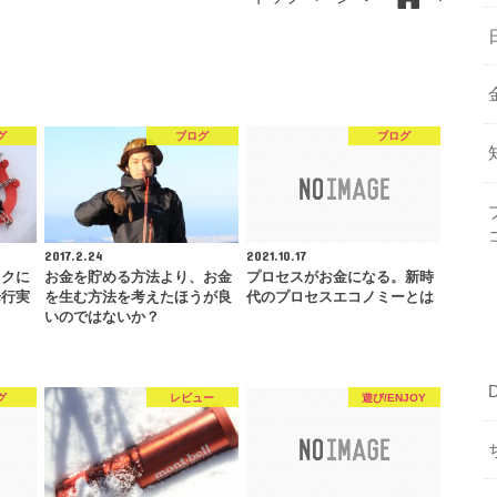
グ
ブログ
ブログ
2017.2.24
2021.10.17
イクに
お金を貯める方法より、お金
プロセスがお金になる。新時
歩行実
を生む方法を考えたほうが良
代のプロセスエコノミーとは
いのではないか？
グ
レビュー
遊び/ENJOY