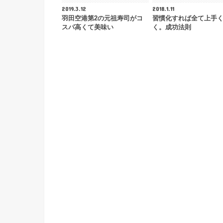
2019.3.12
2018.1.11
羽田空港第2の元祖寿司がコ
習慣化すれば全て上手
スパ高くて美味い
く。成功法則