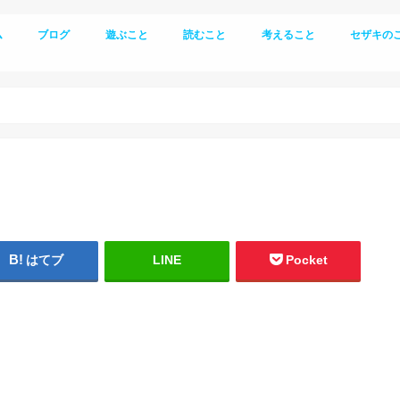
ム
ブログ
遊ぶこと
読むこと
考えること
セザキの
登山
キャンプ
生き方
はてブ
LINE
Pocket