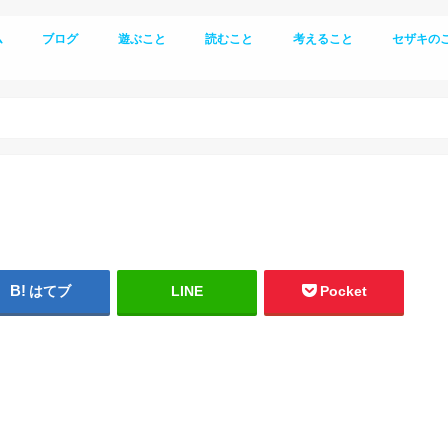
ム
ブログ
遊ぶこと
読むこと
考えること
セザキの
登山
キャンプ
生き方
はてブ
LINE
Pocket