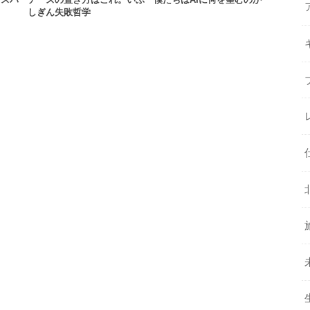
ンスパ
チーズの置き方はこれ。いぶ
僕たちはAIに何を望むのか
しぎん失敗哲学