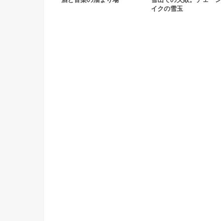
酒と音楽の溜まり場
雪山での失敗。チェー
イクの雪玉