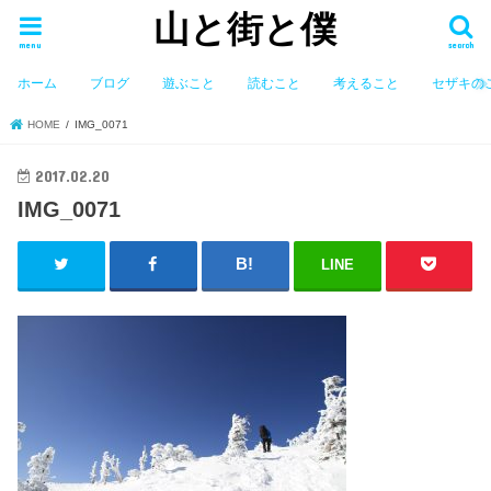
山と街と僕
menu
search
ホーム
ブログ
遊ぶこと
読むこと
考えること
セザキの
HOME
IMG_0071
2017.02.20
IMG_0071
LINE