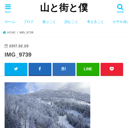
山と街と僕
menu
search
ホーム
ブログ
遊ぶこと
読むこと
考えること
セザキの
HOME
IMG_9739
2017.02.20
IMG_9739
LINE