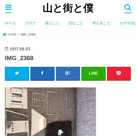
山と街と僕
menu
search
ホーム
ブログ
遊ぶこと
読むこと
考えること
セザキの
HOME
IMG_2368
2017.08.03
IMG_2368
LINE