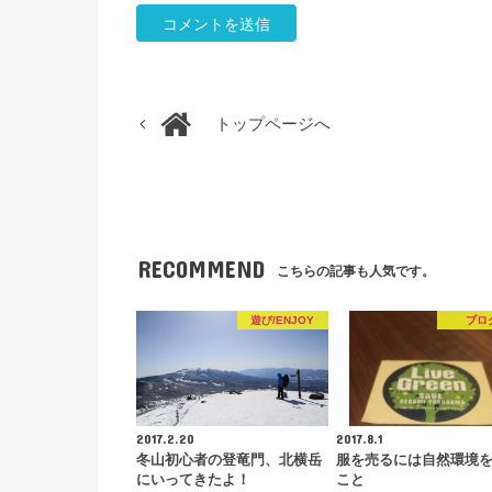
トップページへ
RECOMMEND
こちらの記事も人気です。
遊び/ENJOY
ブロ
2017.2.20
2017.8.1
冬山初心者の登竜門、北横岳
服を売るには自然環境
にいってきたよ！
こと