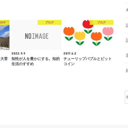
JOY
ブログ
ブログ
2022.9.9
2017.6.2
、大菩
知性が人を豊かにする。知的
チューリップバブルとビット
生活のすすめ
コイン