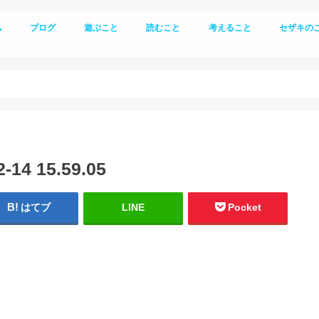
ム
ブログ
遊ぶこと
読むこと
考えること
セザキの
登山
キャンプ
生き方
4 15.59.05
はてブ
LINE
Pocket