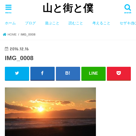
山と街と僕
menu
search
ホーム
ブログ
遊ぶこと
読むこと
考えること
セザキの
HOME
IMG_0008
2016.12.16
IMG_0008
LINE