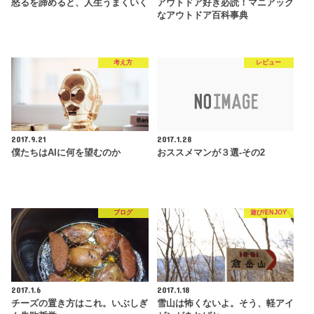
怒るを諦めると、人生うまくいく
アウトドア好き必読！マニアック
なアウトドア百科事典
考え方
レビュー
2017.9.21
2017.1.28
僕たちはAIに何を望むのか
おススメマンが３選-その2
ブログ
遊び/ENJOY
2017.1.6
2017.1.18
チーズの置き方はこれ。いぶしぎ
雪山は怖くないよ。そう、軽アイ