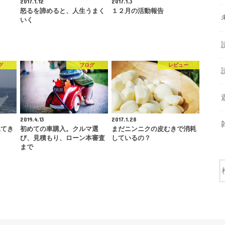
2017.1.12
2017.1.3
怒るを諦めると、人生うまく
１２月の活動報告
いく
グ
ブログ
レビュー
2019.4.13
2017.1.28
見てき
初めての車購入。クルマ選
まだニンニクの皮むきで消耗
び、見積もり、ローン本審査
しているの？
まで