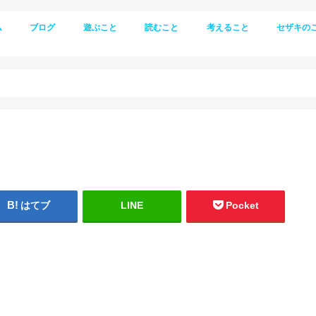
ム
ブログ
遊ぶこと
読むこと
考えること
セザキの
登山
キャンプ
生き方
はてブ
LINE
Pocket