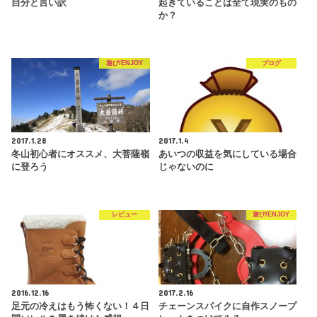
自分と言い訳
起きていることは全て現実のもの
か？
遊び/ENJOY
ブログ
2017.1.28
2017.1.4
冬山初心者にオススメ、大菩薩嶺
あいつの収益を気にしている場合
に登ろう
じゃないのに
レビュー
遊び/ENJOY
2016.12.16
2017.2.16
足元の冷えはもう怖くない！４日
チェーンスパイクに自作スノープ