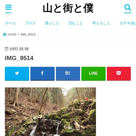
山と街と僕
menu
search
ホーム
ブログ
遊ぶこと
読むこと
考えること
セザキの
HOME
IMG_9514
2017.01.18
IMG_9514
LINE