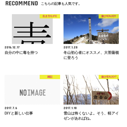
RECOMMEND
こちらの記事も人気です。
生き方/LIFE
遊び/ENJOY
2016.12.17
2017.1.28
自分の中に毒を持つ
冬山初心者にオススメ、大菩薩嶺
に登ろう
雑記
遊び/ENJOY
2017.7.6
2017.1.18
DIYと新しい仕事
雪山は怖くないよ。そう、軽アイ
ゼンがあればね。