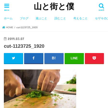
山と街と僕
menu
search
ホーム
ブログ
遊ぶこと
読むこと
考えること
セザキの
HOME
cut-1123725_1920
2019.03.07
cut-1123725_1920
LINE