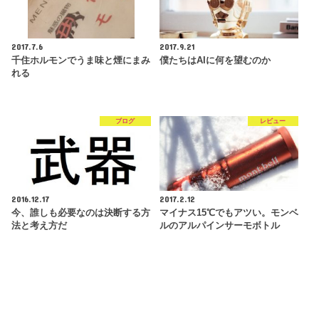
2017.7.6
2017.9.21
千住ホルモンでうま味と煙にまみ
僕たちはAIに何を望むのか
れる
ブログ
レビュー
2016.12.17
2017.2.12
今、誰しも必要なのは決断する方
マイナス15℃でもアツい。モンベ
法と考え方だ
ルのアルパインサーモボトル