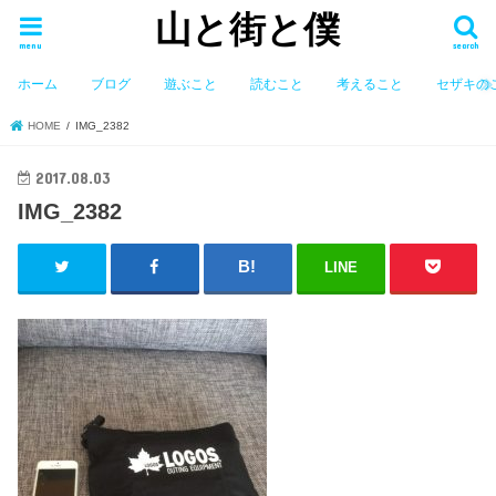
山と街と僕
menu
search
ホーム
ブログ
遊ぶこと
読むこと
考えること
セザキの
HOME
IMG_2382
2017.08.03
IMG_2382
LINE