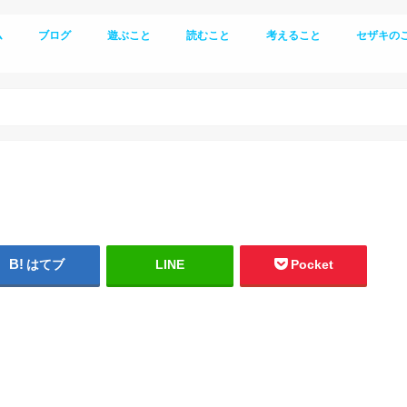
ム
ブログ
遊ぶこと
読むこと
考えること
セザキの
登山
キャンプ
生き方
はてブ
LINE
Pocket