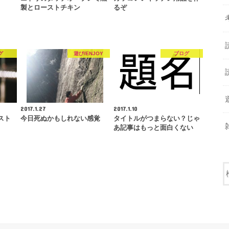
製とローストチキン
るぞ
グ
遊び/ENJOY
ブログ
2017.1.27
2017.1.10
スト
今日死ぬかもしれない感覚
タイトルがつまらない？じゃ
？
あ記事はもっと面白くない